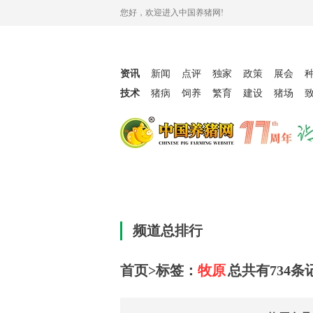
您好，欢迎进入中国养猪网!
资讯
新闻
点评
独家
政策
展会
技术
猪病
饲养
繁育
建设
猪场
频道总排行
首页>标签：
牧原
总共有
734
条