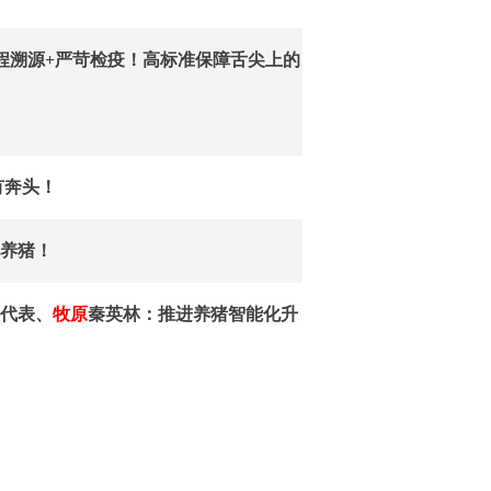
程溯源+严苛检疫！高标准保障舌尖上的
有奔头！
养猪！
大代表、
牧原
秦英林：推进养猪智能化升