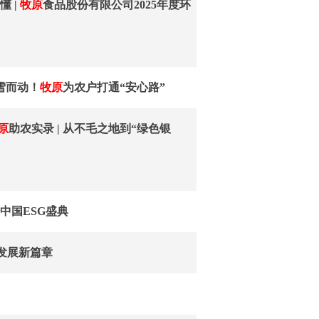
懂 |
牧原
食品股份有限公司2025年度环
闻雪而动！
牧原
为农户打通“安心路”
原
助农实录 | 从不毛之地到“绿色银
6中国ESG盛典
续发展新篇章