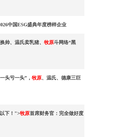
2026中国ESG盛典年度榜样企业
农换帅、温氏卖乳猪、
牧原
斗网络“黑
卖一头亏一头”，
牧原
、温氏、德康三巨
以下！">
牧原
首席财务官：完全做好度