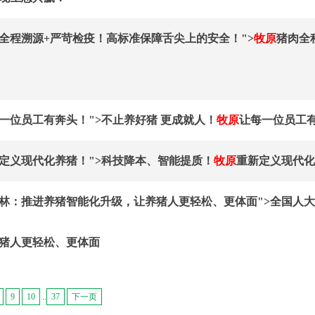
全程溯源+严苛检疫！高标准保障舌尖上的安全！">
牧原
猪肉全
一位员工有奔头！">不止养好猪 更成就人！
牧原
让每一位员工
定义现代化养猪！">科技降本、智能提质！
牧原
重新定义现代化
林：推进养猪智能化升级，让养猪人更轻松、更体面">全国人
猪人更轻松、更体面
9
10
..
37
下一页