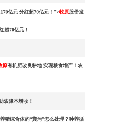
170亿元 分红超70亿元！">
牧原
股份发
分红超70亿元！
牧原
有机肥改良耕地 实现粮食增产！农
 助农降本增收！
养猪综合体的“粪污”怎么处理？种养循