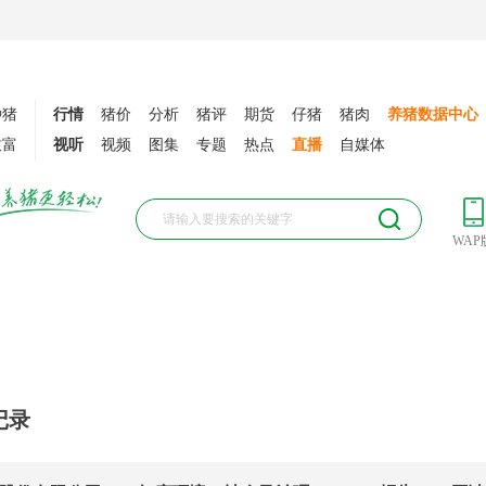
种猪
行情
猪价
分析
猪评
期货
仔猪
猪肉
养猪数据中心
致富
视听
视频
图集
专题
热点
直播
自媒体
WAP
记录