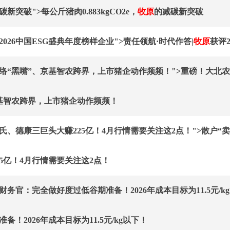
新突破">每公斤猪肉0.883kgCO2e，
牧原
的减碳新突破
2026中国ESG盛典年度榜样企业">责任领航·时代作答|
牧原
获评
络“黑嘴”、京基智农跨界，上市猪企动作频频！">重磅！大北
基智农跨界，上市猪企动作频频！
氏、德康三巨头大赚225亿！4月行情需要关注这2点！">散户“
25亿！4月行情需要关注这2点！
财务官：完全做好度过低谷期准备！2026年成本目标为11.5元/kg
备！2026年成本目标为11.5元/kg以下！