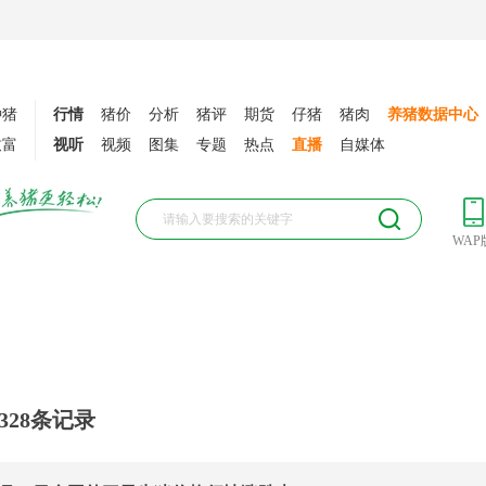
种猪
行情
猪价
分析
猪评
期货
仔猪
猪肉
养猪数据中心
致富
视听
视频
图集
专题
热点
直播
自媒体
WAP
328
条记录