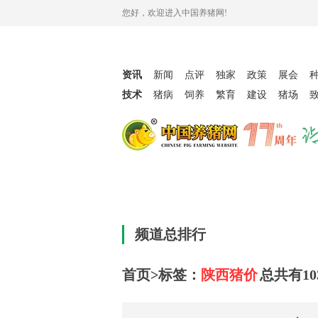
您好，欢迎进入中国养猪网!
资讯
新闻
点评
独家
政策
展会
技术
猪病
饲养
繁育
建设
猪场
频道总排行
首页>标签：
陕西猪价
总共有
10