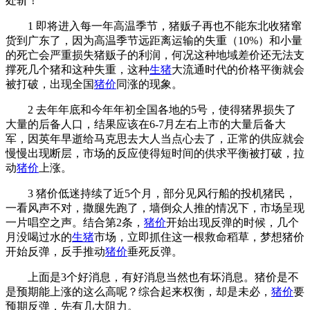
处斩！
1 即将进入每一年高温季节，猪贩子再也不能东北收猪窜
货到广东了，因为高温季节远距离运输的失重（10%）和小量
的死亡会严重损失猪贩子的利润，何况这种地域差价还无法支
撑死几个猪和这种失重，这种
生猪
大流通时代的价格平衡就会
被打破，出现全国
猪价
同涨的现象。
2 去年年底和今年年初全国各地的5号，使得猪界损失了
大量的后备人口，结果应该在6-7月左右上市的大量后备大
军，因英年早逝给马克思去大人当点心去了，正常的供应就会
慢慢出现断层，市场的反应使得短时间的供求平衡被打破，拉
动
猪价
上涨。
3 猪价低迷持续了近5个月，部分见风行船的投机猪民，
一看风声不对，撒腿先跑了，墙倒众人推的情况下，市场呈现
一片唱空之声。结合第2条，
猪价
开始出现反弹的时候，几个
月没喝过水的
生猪
市场，立即抓住这一根救命稻草，梦想猪价
开始反弹，反手推动
猪价
垂死反弹。
上面是3个好消息，有好消息当然也有坏消息。猪价是不
是预期能上涨的这么高呢？综合起来权衡，却是未必，
猪价
要
预期反弹，先有几大阻力。