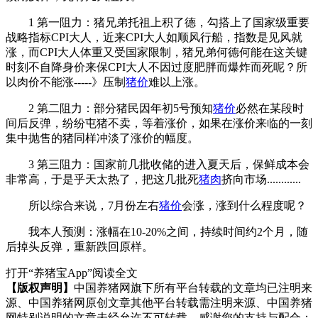
1 第一阻力：猪兄弟托祖上积了德，勾搭上了国家级重要
战略指标CPI大人，近来CPI大人如顺风行船，指数是见风就
涨，而CPI大人体重又受国家限制，猪兄弟何德何能在这关键
时刻不自降身价来保CPI大人不因过度肥胖而爆炸而死呢？所
以肉价不能涨-----》压制
猪价
难以上涨。
2 第二阻力：部分猪民因年初5号预知
猪价
必然在某段时
间后反弹，纷纷屯猪不卖，等着涨价，如果在涨价来临的一刻
集中抛售的猪同样冲淡了涨价的幅度。
3 第三阻力：国家前几批收储的进入夏天后，保鲜成本会
非常高，于是乎天太热了，把这几批死
猪肉
挤向市场............
所以综合来说，7月份左右
猪价
会涨，涨到什么程度呢？
我本人预测：涨幅在10-20%之间，持续时间约2个月，随
后掉头反弹，重新跌回原样。
打开“养猪宝App”阅读全文
【版权声明】
中国养猪网旗下所有平台转载的文章均已注明来
源、中国养猪网原创文章其他平台转载需注明来源、中国养猪
网特别说明的文章未经允许不可转载，感谢您的支持与配合；