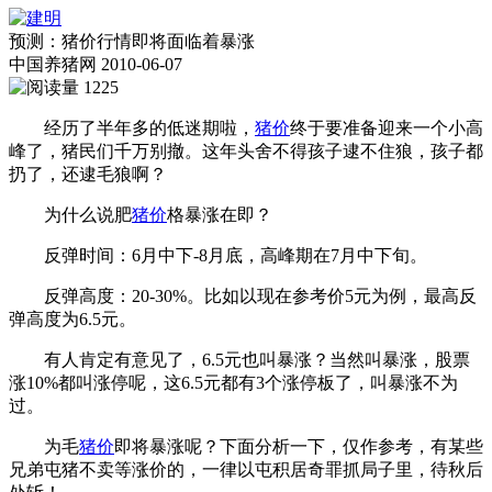
预测：猪价行情即将面临着暴涨
中国养猪网
2010-06-07
1225
经历了半年多的低迷期啦，
猪价
终于要准备迎来一个小高
峰了，猪民们千万别撤。这年头舍不得孩子逮不住狼，孩子都
扔了，还逮毛狼啊？
为什么说肥
猪价
格暴涨在即？
反弹时间：6月中下-8月底，高峰期在7月中下旬。
反弹高度：20-30%。比如以现在参考价5元为例，最高反
弹高度为6.5元。
有人肯定有意见了，6.5元也叫暴涨？当然叫暴涨，股票
涨10%都叫涨停呢，这6.5元都有3个涨停板了，叫暴涨不为
过。
为毛
猪价
即将暴涨呢？下面分析一下，仅作参考，有某些
兄弟屯猪不卖等涨价的，一律以屯积居奇罪抓局子里，待秋后