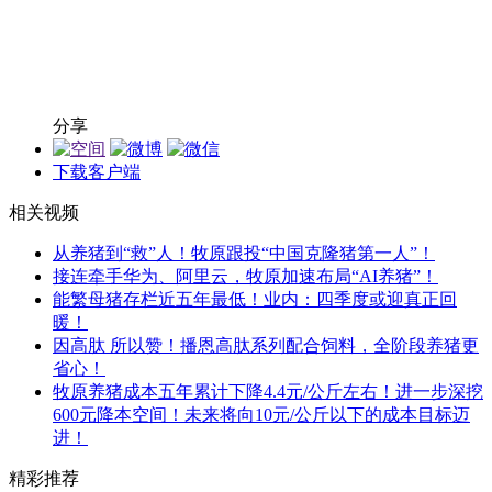
分享
下载客户端
相关视频
从养猪到“救”人！牧原跟投“中国克隆猪第一人”！
接连牵手华为、阿里云，牧原加速布局“AI养猪”！
能繁母猪存栏近五年最低！业内：四季度或迎真正回
暖！
因高肽 所以赞！播恩高肽系列配合饲料，全阶段养猪更
省心！
牧原养猪成本五年累计下降4.4元/公斤左右！进一步深挖
600元降本空间！未来将向10元/公斤以下的成本目标迈
进！
精彩推荐